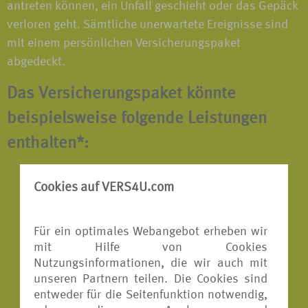
antreten können, ein Unfall geschieht oder das Gepäck
verloren geht. Sämtliche unerwartete Ereignisse sind
mit einem persönlichen Versicherungspaket
abgedeckt.
Das Versicherungspaket könnte
beispielsweise folgende Leistungen
enthalten*:
Reiserücktritts-Versicherung
Cookies auf VERS4U.com
Reiseabbruch-Versicherung
Für ein optimales Webangebot erheben wir
Reisekranken-Versicherung
mit Hilfe von Cookies
Reisegepäck-Versicherung
Nutzungsinformationen, die wir auch mit
unseren Partnern teilen. Die Cookies sind
Reiseunfall-Versicherung
entweder für die Seitenfunktion notwendig,