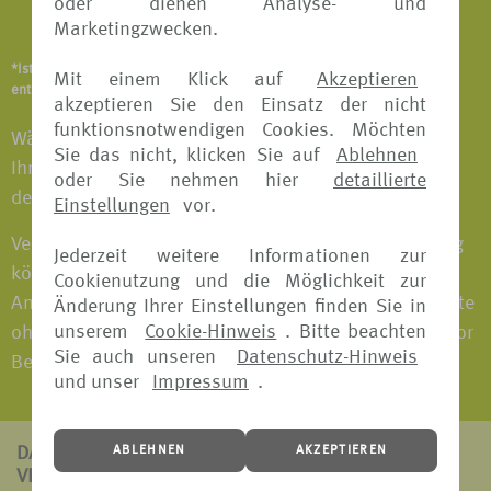
oder dienen Analyse- und
Notfallversicherung
Marketingzwecken.
*Ist abhängig vom Versicherungsangebot und Versicherer. Details
Mit einem Klick auf
Akzeptieren
entnehmen Sie bitte den jeweiligen Versicherungsbedingungen.
akzeptieren Sie den Einsatz der nicht
funktionsnotwendigen Cookies. Möchten
Wählen Sie das Versicherungspaket individuell nach
Sie das nicht, klicken Sie auf
Ablehnen
Ihren Bedürfnissen aus und fahren Sie entspannt in
oder Sie nehmen hier
detaillierte
den Urlaub.
Einstellungen
vor.
Versicherungspakete mit Reiserücktritts-Versicherung
Jederzeit weitere Informationen zur
können bei fast allen Versicherern bis 30 Tage vor
Cookienutzung und die Möglichkeit zur
Antritt der Reise gebucht werden. Versicherungspakete
Änderung Ihrer Einstellungen finden Sie in
unserem
Cookie-Hinweis
. Bitte beachten
ohne Reiserücktritts-Versicherung können jederzeit vor
Sie auch unseren
Datenschutz-Hinweis
Beginn der Reise gebucht werden.
und unser
Impressum
.
ABLEHNEN
AKZEPTIEREN
DAS ZEICHNET
VERS[4U] AUS: