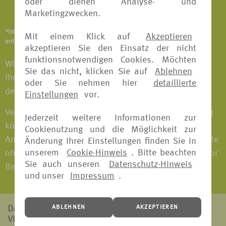
oder dienen Analyse- und
Notfallversicherung
Marketingzwecken.
*Ist abhängig vom Versicherungsangebot und Versicherer. Details
Mit einem Klick auf
Akzeptieren
entnehmen Sie bitte den jeweiligen Versicherungsbedingungen.
akzeptieren Sie den Einsatz der nicht
funktionsnotwendigen Cookies. Möchten
Wählen Sie das Versicherungspaket individuell nach
Sie das nicht, klicken Sie auf
Ablehnen
Ihren Bedürfnissen aus und fahren Sie entspannt in
oder Sie nehmen hier
detaillierte
den Urlaub.
Einstellungen
vor.
Versicherungspakete mit Reiserücktritts-Versicherung
Jederzeit weitere Informationen zur
können bei fast allen Versicherern bis 30 Tage vor
Cookienutzung und die Möglichkeit zur
Antritt der Reise gebucht werden. Versicherungspakete
Änderung Ihrer Einstellungen finden Sie in
unserem
Cookie-Hinweis
. Bitte beachten
ohne Reiserücktritts-Versicherung können jederzeit vor
Sie auch unseren
Datenschutz-Hinweis
Beginn der Reise gebucht werden.
und unser
Impressum
.
ABLEHNEN
AKZEPTIEREN
DAS ZEICHNET
VERS[4U] AUS: