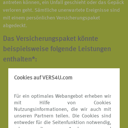
antreten können, ein Unfall geschieht oder das Gepäck
verloren geht. Sämtliche unerwartete Ereignisse sind
mit einem persönlichen Versicherungspaket
abgedeckt.
Das Versicherungspaket könnte
beispielsweise folgende Leistungen
enthalten*:
Reiserücktritts-Versicherung
Cookies auf VERS4U.com
Reiseabbruch-Versicherung
Für ein optimales Webangebot erheben wir
Reisekranken-Versicherung
mit Hilfe von Cookies
Reisegepäck-Versicherung
Nutzungsinformationen, die wir auch mit
unseren Partnern teilen. Die Cookies sind
Reiseunfall-Versicherung
entweder für die Seitenfunktion notwendig,