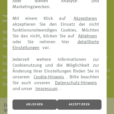
oder dienen Analyse- und
Notfallversicherung
Marketingzwecken.
*Ist abhängig vom Versicherungsangebot und Versicherer. Details
Mit einem Klick auf
Akzeptieren
entnehmen Sie bitte den jeweiligen Versicherungsbedingungen.
akzeptieren Sie den Einsatz der nicht
funktionsnotwendigen Cookies. Möchten
Wählen Sie das Versicherungspaket individuell nach
Sie das nicht, klicken Sie auf
Ablehnen
Ihren Bedürfnissen aus und fahren Sie entspannt in
oder Sie nehmen hier
detaillierte
den Urlaub.
Einstellungen
vor.
Versicherungspakete mit Reiserücktritts-Versicherung
Jederzeit weitere Informationen zur
können bei fast allen Versicherern bis 30 Tage vor
Cookienutzung und die Möglichkeit zur
Antritt der Reise gebucht werden. Versicherungspakete
Änderung Ihrer Einstellungen finden Sie in
unserem
Cookie-Hinweis
. Bitte beachten
ohne Reiserücktritts-Versicherung können jederzeit vor
Sie auch unseren
Datenschutz-Hinweis
Beginn der Reise gebucht werden.
und unser
Impressum
.
ABLEHNEN
AKZEPTIEREN
DAS ZEICHNET
VERS[4U] AUS: