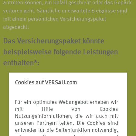
antreten können, ein Unfall geschieht oder das Gepäck
verloren geht. Sämtliche unerwartete Ereignisse sind
mit einem persönlichen Versicherungspaket
abgedeckt.
Das Versicherungspaket könnte
beispielsweise folgende Leistungen
enthalten*:
Reiserücktritts-Versicherung
Cookies auf VERS4U.com
Reiseabbruch-Versicherung
Für ein optimales Webangebot erheben wir
Reisekranken-Versicherung
mit Hilfe von Cookies
Reisegepäck-Versicherung
Nutzungsinformationen, die wir auch mit
unseren Partnern teilen. Die Cookies sind
Reiseunfall-Versicherung
entweder für die Seitenfunktion notwendig,