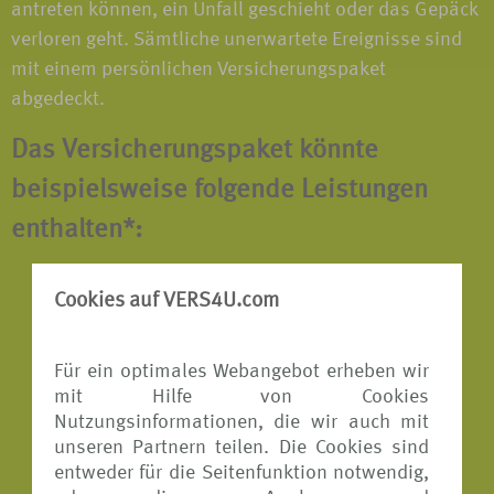
antreten können, ein Unfall geschieht oder das Gepäck
verloren geht. Sämtliche unerwartete Ereignisse sind
mit einem persönlichen Versicherungspaket
abgedeckt.
Das Versicherungspaket könnte
beispielsweise folgende Leistungen
enthalten*:
Reiserücktritts-Versicherung
Cookies auf VERS4U.com
Reiseabbruch-Versicherung
Für ein optimales Webangebot erheben wir
Reisekranken-Versicherung
mit Hilfe von Cookies
Reisegepäck-Versicherung
Nutzungsinformationen, die wir auch mit
unseren Partnern teilen. Die Cookies sind
Reiseunfall-Versicherung
entweder für die Seitenfunktion notwendig,