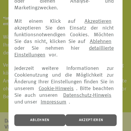
oder dienen Analyse- und
Notfallversicherung
Marketingzwecken.
*Ist abhängig vom Versicherungsangebot und Versicherer. Details
Mit einem Klick auf
Akzeptieren
entnehmen Sie bitte den jeweiligen Versicherungsbedingungen.
akzeptieren Sie den Einsatz der nicht
funktionsnotwendigen Cookies. Möchten
Wählen Sie das Versicherungspaket individuell nach
Sie das nicht, klicken Sie auf
Ablehnen
Ihren Bedürfnissen aus und fahren Sie entspannt in
oder Sie nehmen hier
detaillierte
den Urlaub.
Einstellungen
vor.
Versicherungspakete mit Reiserücktritts-Versicherung
Jederzeit weitere Informationen zur
können bei fast allen Versicherern bis 30 Tage vor
Cookienutzung und die Möglichkeit zur
Antritt der Reise gebucht werden. Versicherungspakete
Änderung Ihrer Einstellungen finden Sie in
unserem
Cookie-Hinweis
. Bitte beachten
ohne Reiserücktritts-Versicherung können jederzeit vor
Sie auch unseren
Datenschutz-Hinweis
Beginn der Reise gebucht werden.
und unser
Impressum
.
ABLEHNEN
AKZEPTIEREN
DAS ZEICHNET
VERS[4U] AUS: