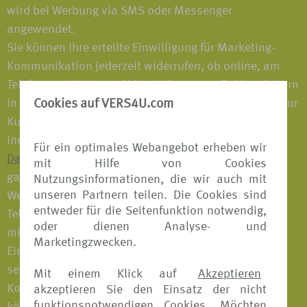
wird bei Werbung via SMS oder Messenger
angewendet.
Sie können Ihre erteilte Einwilligung für Marketing-
Kommunikation jederzeit widerrufen, ob online, am
Telefon, per Link zum Abbestellen von z. B. Newslettern
in unseren Marketing-Emails, mit der Antwort STOP zur
Cookies auf VERS4U.com
Kurzwahlnummer in unseren Marketing-SMS oder
indem Sie uns schreiben (z. B. per E-Mail an
Für ein optimales Webangebot erheben wir
Datenschutz@tui.de
). Sie können Ihre Einwilligung
mit Hilfe von Cookies
ganz oder teilweise widerrufen. Möchten Sie keine
Nutzungsinformationen, die wir auch mit
unseren Partnern teilen. Die Cookies sind
Werbung mehr über einen bestimmten Kanal (z. B.
entweder für die Seitenfunktion notwendig,
Telefon) mehr erhalten, können Sie uns dies ebenso
oder dienen Analyse- und
mitteilen wie einen Widerruf für sämtliche erteilten
Marketingzwecken.
Einwilligungen für Marketingzwecke. Auch einer
separat erteilten Einwilligung zur Marketing-
Mit einem Klick auf
Akzeptieren
Kommunikation durch Unternehmen der TUI Group
akzeptieren Sie den Einsatz der nicht
funktionsnotwendigen Cookies. Möchten