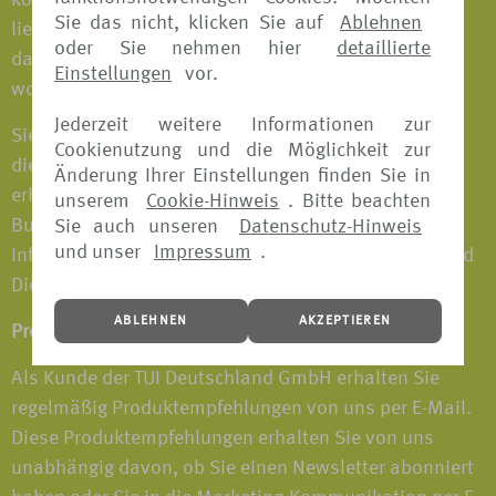
können Sie separat widerrufen. Selbstverständlich
Sie das nicht, klicken Sie auf
Ablehnen
liegt die Wahl ganz bei Ihnen. Wenn Sie uns sagen,
oder Sie nehmen hier
detaillierte
dass Sie keine Marketing-Informationen empfangen
Einstellungen
vor.
wollen, verpassen Sie großartige Angebote.
Jederzeit weitere Informationen zur
Sie würden dann aber ggf. trotzdem
Cookienutzung und die Möglichkeit zur
dienstleistungsbezogene Kommunikationen von uns
Änderung Ihrer Einstellungen finden Sie in
erhalten. Beispielsweise Bestätigungen von
unserem
Cookie-Hinweis
. Bitte beachten
Buchungen, die Sie bei uns tätigen sowie wichtige
Sie auch unseren
Datenschutz-Hinweis
und unser
Impressum
.
Informationen über die Nutzung unserer Produkte und
Dienstleistungen.
ABLEHNEN
AKZEPTIEREN
Produktempfehlungen per E-Mail
Als Kunde der TUI Deutschland GmbH erhalten Sie
regelmäßig Produktempfehlungen von uns per E-Mail.
Diese Produktempfehlungen erhalten Sie von uns
unabhängig davon, ob Sie einen Newsletter abonniert