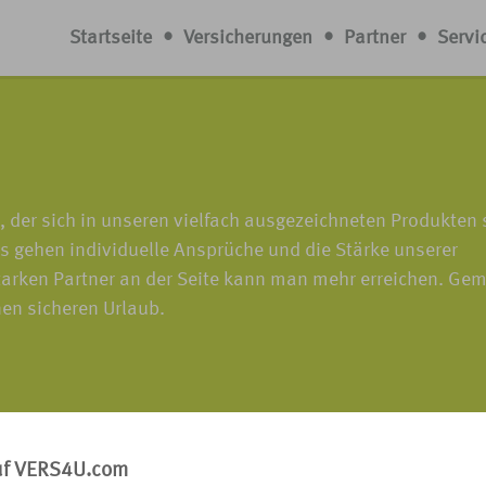
Startseite
•
Versicherungen
•
Partner
•
Servi
 der sich in unseren vielfach ausgezeichneten Produkten 
s gehen individuelle Ansprüche und die Stärke unserer
arken Partner an der Seite kann man mehr erreichen. G
nen sicheren Urlaub.
enmeldung
uf VERS4U.com