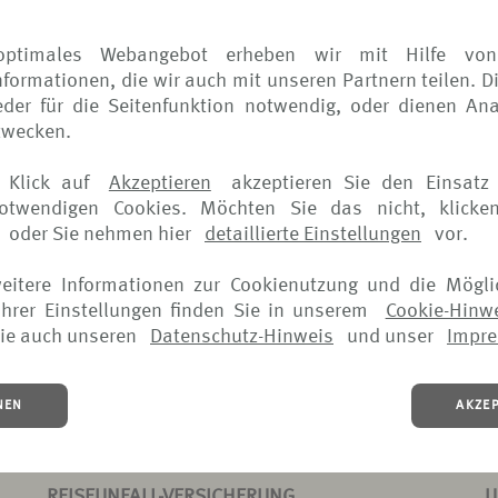
optimales Webangebot erheben wir mit Hilfe von
formationen, die wir auch mit unseren Partnern teilen. D
der für die Seitenfunktion notwendig, oder dienen Ana
zwecken.
SCHADENANZEIGE
S
 Klick auf
Akzeptieren
akzeptieren Sie den Einsatz 
REISEGEPÄCK-VERSICHERUNG
R
notwendigen Cookies. Möchten Sie das nicht, klicke
oder Sie nehmen hier
detaillierte Einstellungen
vor.
(PDF, 101 KB)
(
weitere Informationen zur Cookienutzung und die Mögli
DOWNLOAD >
hrer Einstellungen finden Sie in unserem
Cookie-Hinw
ie auch unseren
Datenschutz-Hinweis
und unser
Impr
NEN
AKZE
SCHADENANZEIGE
S
REISEUNFALL-VERSICHERUNG
U