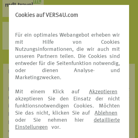
MEHR DETAILS >
Cookies auf VERS4U.com
AXA Partners
Für ein optimales Webangebot erheben wir
MEHR DETAILS >
mit Hilfe von Cookies
Nutzungsinformationen, die wir auch mit
unseren Partnern teilen. Die Cookies sind
entweder für die Seitenfunktion notwendig,
oder dienen Analyse- und
REISESCHUTZ - WAS BRAUCHE ICH?
Marketingzwecken.
Entscheiden Sie, mit welchem Versicherungsschutz
Mit einem Klick auf
Akzeptieren
und mit welchem unserer Versicherungspartner Sie
akzeptieren Sie den Einsatz der nicht
funktionsnotwendigen Cookies. Möchten
in den Urlaub fahren möchten. Wir ermöglichen
Sie das nicht, klicken Sie auf
Ablehnen
Ihnen einen automatischen Preis-und
oder Sie nehmen hier
detaillierte
Leistungsvergleich, bei dem Sie auf einen Blick
Einstellungen
vor.
erkennen, welches Angebot das Passende für Sie