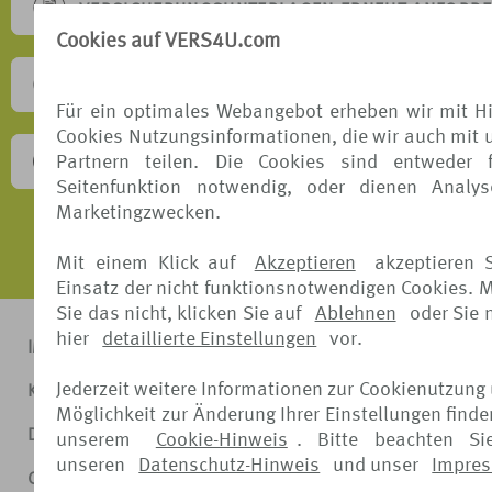
VERSICHERUNGSUNTERLAGEN ERNEUT ANFORD
Cookies auf VERS4U.com
SONSTIGE ANFRAGEN
Für ein optimales Webangebot erheben wir mit Hi
Cookies Nutzungsinformationen, die wir auch mit 
Partnern teilen. Die Cookies sind entweder 
BESCHWERDEVERFAHREN
Seitenfunktion notwendig, oder dienen Analy
Marketingzwecken.
Mit einem Klick auf
Akzeptieren
akzeptieren 
Einsatz der nicht funktionsnotwendigen Cookies. 
Sie das nicht, klicken Sie auf
Ablehnen
oder Sie
hier
detaillierte Einstellungen
vor.
IMPRESSUM
Jederzeit weitere Informationen zur Cookienutzung
KONTAKT
Möglichkeit zur Änderung Ihrer Einstellungen finde
DATENSCHUTZ
unserem
Cookie-Hinweis
. Bitte beachten Si
unseren
Datenschutz-Hinweis
und unser
Impre
COOKIE-HINWEIS