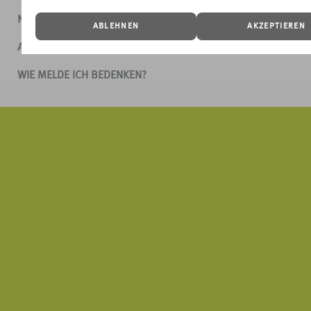
NUTZUNGSBEDINGUNGEN
ABLEHNEN
AKZEPTIEREN
AGB
WIE MELDE ICH BEDENKEN?