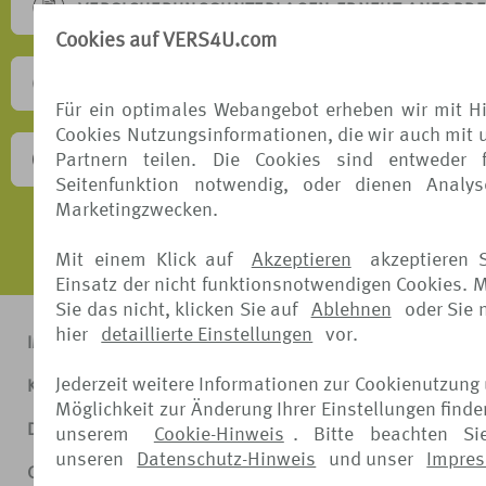
VERSICHERUNGSUNTERLAGEN ERNEUT ANFORD
Cookies auf VERS4U.com
SONSTIGE ANFRAGEN
Für ein optimales Webangebot erheben wir mit Hi
Cookies Nutzungsinformationen, die wir auch mit 
Partnern teilen. Die Cookies sind entweder 
BESCHWERDEVERFAHREN
Seitenfunktion notwendig, oder dienen Analy
Marketingzwecken.
Mit einem Klick auf
Akzeptieren
akzeptieren 
Einsatz der nicht funktionsnotwendigen Cookies. 
Sie das nicht, klicken Sie auf
Ablehnen
oder Sie
hier
detaillierte Einstellungen
vor.
IMPRESSUM
Jederzeit weitere Informationen zur Cookienutzung
KONTAKT
Möglichkeit zur Änderung Ihrer Einstellungen finde
DATENSCHUTZ
unserem
Cookie-Hinweis
. Bitte beachten Si
unseren
Datenschutz-Hinweis
und unser
Impre
COOKIE-HINWEIS