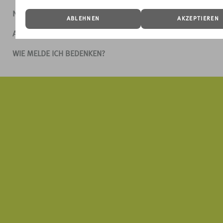
NUTZUNGSBEDINGUNGEN
ABLEHNEN
AKZEPTIEREN
AGB
WIE MELDE ICH BEDENKEN?