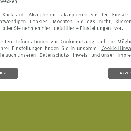
zwecken.
 Klick auf
Akzeptieren
akzeptieren Sie den Einsatz 
notwendigen Cookies. Möchten Sie das nicht, klicke
oder Sie nehmen hier
detaillierte Einstellungen
vor.
IE-HINWEIS
•
NUTZUNGSBEDINGUNGEN
•
AGB
•
WIE MELDE 
weitere Informationen zur Cookienutzung und die Mögli
hrer Einstellungen finden Sie in unserem
Cookie-Hinw
ie auch unseren
Datenschutz-Hinweis
und unser
Impr
NEN
AKZE