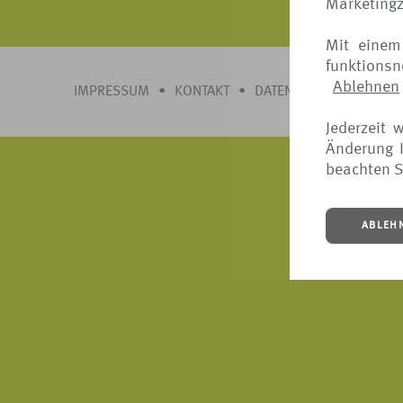
Marketing
Mit einem
funktions
Ablehnen
IMPRESSUM
•
KONTAKT
•
DATENSCHUTZ
•
COOK
Jederzeit 
Änderung I
beachten S
ABLEH