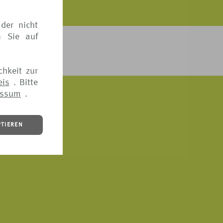
der nicht
n Sie auf
ICH BEDENKEN?
chkeit zur
eis
. Bitte
essum
.
PTIEREN