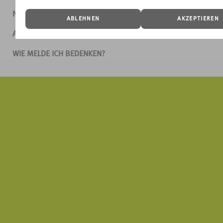
NUTZUNGSBEDINGUNGEN
ABLEHNEN
AKZEPTIEREN
AGB
WIE MELDE ICH BEDENKEN?