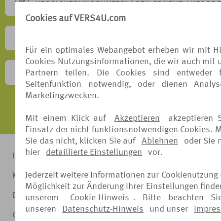
VERSICHERUNGSUNTERLAGEN ERNEUT ANFORD
Cookies auf VERS4U.com
SONSTIGE ANFRAGEN
Für ein optimales Webangebot erheben wir mit Hi
Cookies Nutzungsinformationen, die wir auch mit 
Partnern teilen. Die Cookies sind entweder 
BESCHWERDEVERFAHREN
Seitenfunktion notwendig, oder dienen Analy
Marketingzwecken.
Mit einem Klick auf
Akzeptieren
akzeptieren 
Einsatz der nicht funktionsnotwendigen Cookies. 
Sie das nicht, klicken Sie auf
Ablehnen
oder Sie
hier
detaillierte Einstellungen
vor.
IMPRESSUM
Jederzeit weitere Informationen zur Cookienutzung
KONTAKT
Möglichkeit zur Änderung Ihrer Einstellungen finde
DATENSCHUTZ
unserem
Cookie-Hinweis
. Bitte beachten Si
unseren
Datenschutz-Hinweis
und unser
Impre
COOKIE-HINWEIS