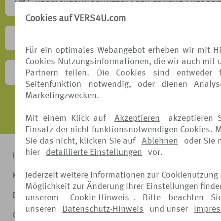
VERSICHERUNGSUNTERLAGEN ERNEUT ANFORD
Cookies auf VERS4U.com
SONSTIGE ANFRAGEN
Für ein optimales Webangebot erheben wir mit Hi
Cookies Nutzungsinformationen, die wir auch mit 
Partnern teilen. Die Cookies sind entweder 
BESCHWERDEVERFAHREN
Seitenfunktion notwendig, oder dienen Analy
Marketingzwecken.
Mit einem Klick auf
Akzeptieren
akzeptieren 
Einsatz der nicht funktionsnotwendigen Cookies. 
Sie das nicht, klicken Sie auf
Ablehnen
oder Sie
hier
detaillierte Einstellungen
vor.
IMPRESSUM
Jederzeit weitere Informationen zur Cookienutzung
KONTAKT
Möglichkeit zur Änderung Ihrer Einstellungen finde
DATENSCHUTZ
unserem
Cookie-Hinweis
. Bitte beachten Si
unseren
Datenschutz-Hinweis
und unser
Impre
COOKIE-HINWEIS