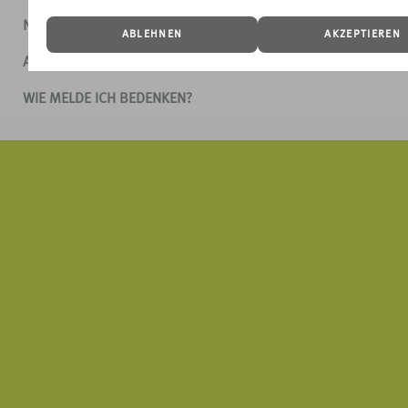
NUTZUNGSBEDINGUNGEN
ABLEHNEN
AKZEPTIEREN
AGB
WIE MELDE ICH BEDENKEN?