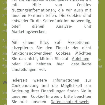
uns gewendet haben. Haben Sie uns Ihre Beschwerde
mit Hilfe von Cookies
telefonisch mitgeteilt, verzichten wir auf eine
Nutzungsinformationen, die wir auch mit
gesonderte Eingangsbestätigung.
unseren Partnern teilen. Die Cookies sind
entweder für die Seitenfunktion notwendig,
Unsere Antwort erhalten Sie schriftlich oder, falls
oder dienen Analyse- und
möglich und von Ihnen akzeptiert, telefonisch.
Marketingzwecken.
Falls eine abschließende Bearbeitung Ihres Anliegens
Mit einem Klick auf
Akzeptieren
nicht innerhalb von einer Woche möglich ist, erhalten
akzeptieren Sie den Einsatz der nicht
funktionsnotwendigen Cookies. Möchten
Sie einen Zwischenbescheid von uns. Mit diesem
Sie das nicht, klicken Sie auf
Ablehnen
Zwischenbescheid informieren wir Sie über die Gründe
oder Sie nehmen hier
detaillierte
für die Verzögerung und darüber, wann die Bearbeitung
Einstellungen
vor.
voraussichtlich abgeschlossen sein wird.
Jederzeit weitere Informationen zur
Welche weiteren Möglichkeiten haben Sie?
Cookienutzung und die Möglichkeit zur
Änderung Ihrer Einstellungen finden Sie in
Sie können sich mit Ihrem Anliegen auch an eine der
unserem
Cookie-Hinweis
. Bitte beachten
nachfolgend genannten Schlichtungsstellen wenden.
Sie auch unseren
Datenschutz-Hinweis