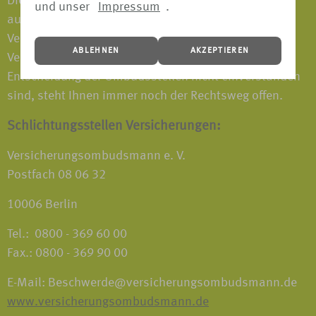
Diese Ombudsstellen unterstützen die
und unser
Impressum
.
außergerichtliche Streitbeilegung zwischen
Verbrauchern (Versicherungsnehmern) und
ABLEHNEN
AKZEPTIEREN
Versicherungsvermittlern. Wenn Sie mit einer
Entscheidung der Ombudsstellen nicht einverstanden
sind, steht Ihnen immer noch der Rechtsweg offen.
Schlichtungsstellen Versicherungen:
Versicherungsombudsmann e. V.
Postfach 08 06 32
10006 Berlin
Tel.: 0800 - 369 60 00
Fax.: 0800 - 369 90 00
E-Mail: Beschwerde@versicherungsombudsmann.de
www.versicherungsombudsmann.de