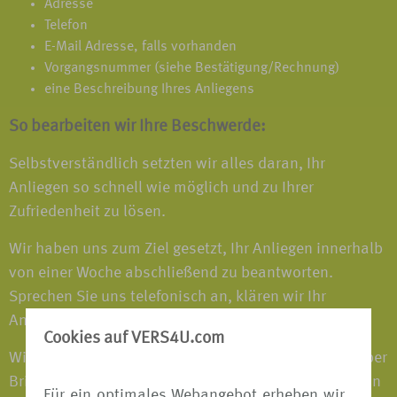
Adresse
Telefon
E-Mail Adresse, falls vorhanden
Vorgangsnummer (siehe Bestätigung/Rechnung)
eine Beschreibung Ihres Anliegens
So bearbeiten wir Ihre Beschwerde:
Selbstverständlich setzten wir alles daran, Ihr
Anliegen so schnell wie möglich und zu Ihrer
Zufriedenheit zu lösen.
Wir haben uns zum Ziel gesetzt, Ihr Anliegen innerhalb
von einer Woche abschließend zu beantworten.
Sprechen Sie uns telefonisch an, klären wir Ihr
Anliegen natürlich möglichst sofort.
Cookies auf VERS4U.com
Wir bestätigen Ihnen den Eingang Ihrer Beschwerde per
Brief bzw. E-Mail, wenn Sie sich auf dem Schriftweg an
Für ein optimales Webangebot erheben wir