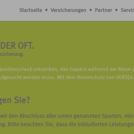
Startseite
•
Versicherungen
•
Partner
•
Servi
DER OFT.
sicherung.
n Familienurlaub erkranken, das Gepäck während der Reis
fgesucht werden muss. Mit dem Reiseschutz von VERS[4u] 
gen Sie?
wir den Abschluss aller unten genannten Sparten, min
ng.
Bitte beachten Sie, dass die inkludierten Leistunge