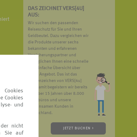
DAS ZEICHNET VERS[4U]
AUS:
iert
Wir suchen den passenden
Reiseschutz für Sie und Ihren
Geldbeutel. Dazu vergleichen wir
die Produkte unserer sechs
bekannten und erfahrenen
Versicherungspartner und
ermöglichen Ihnen eine schnelle
und einfache Übersicht über
unser Angebot. Das ist das
Markenzeichen von VERS[4u]
und damit begeistern wir bereits
 Cookies
seit über 15 Jahren über 8.000
ie Cookies
Reisebüros und unsere
lyse- und
gemeinsamen Kunden in
Deutschland.
ebrochen
der nicht
JETZT BUCHEN >
n Sie auf