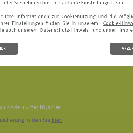
ungen vor Ort, wenn die Reise aus versichertem Grund vorz
oder Sie nehmen hier
detaillierte Einstellungen
vor.
 muss
weitere Informationen zur Cookienutzung und die Mögli
rsicherung finden Sie
hier.
hrer Einstellungen finden Sie in unserem
Cookie-Hinw
ie auch unseren
Datenschutz-Hinweis
und unser
Impr
NEN
AKZE
twendige Heilbehandlungen im Ausland inklusive aller
on Kindern unter 18 Jahren
rsicherung finden Sie
hier.