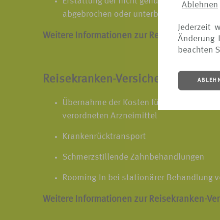
Erstattung der nicht genutzten Reiseleist
Ablehnen
abgebrochen oder unterbrochen werden
Jederzeit 
Weitere Informationen zur Reiseabbruch-Ve
Änderung I
beachten S
Reisekranken-Versicherung
ABLEH
Übernahme der Kosten für medizinisch no
verordneten Arzneimittel
Krankenrücktransport
Schmerzstillende Zahnbehandlungen
Rooming-In bei stationärer Behandlung v
Weitere Informationen zur Reisekranken-Ve