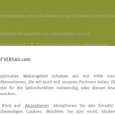
Stornokosten, wenn die Reise aus versichertem Grund storn
späteten Reiseantritt aus versichertem Grund
lstornierung, z.B. Einzelzimmerzuschlag, wenn nur ein
uf VERS4U.com
ersicherung finden Sie
hier.
optimales Webangebot erheben wir mit Hilfe von
formationen, die wir auch mit unseren Partnern teilen. D
der für die Seitenfunktion notwendig, oder dienen Ana
zwecken.
ise, wenn die Reise aus versichertem Grund vorzeitig abg
 Klick auf
Akzeptieren
akzeptieren Sie den Einsatz 
notwendigen Cookies. Möchten Sie das nicht, klicke