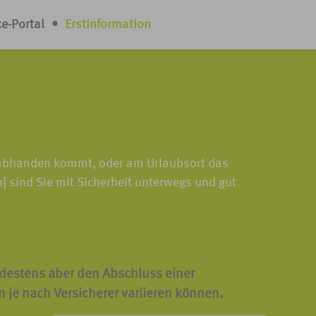
ce-Portal
•
Erstinformation
e abhanden kommt, oder am Urlaubsort das
sind Sie mit Sicherheit unterwegs und gut
destens aber den Abschluss einer
n je nach Versicherer variieren können.