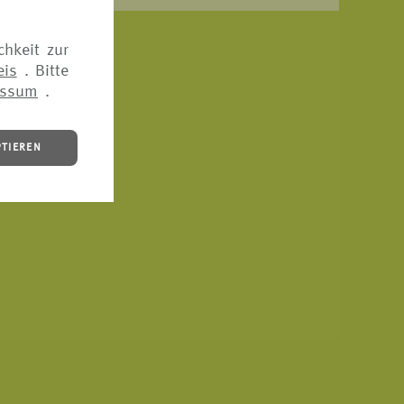
eitig
chkeit zur
eis
. Bitte
essum
.
PTIEREN