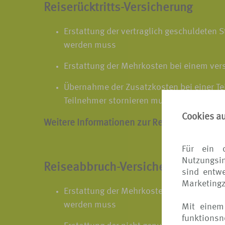
Reiserücktritts-Versicherung
Erstattung der vertraglich geschuldeten 
werden muss
Erstattung der Mehrkosten bei einem ver
Übernahme der Zusatzkosten bei einer Tei
Teilnehmer stornieren muss
Cookies a
Weitere Informationen zur Reiserücktritts-V
Für ein 
Nutzungsin
Reiseabbruch-Versicherung
sind entwe
Marketing
Erstattung der Mehrkosten für die Rückre
werden muss
Mit einem
funktions