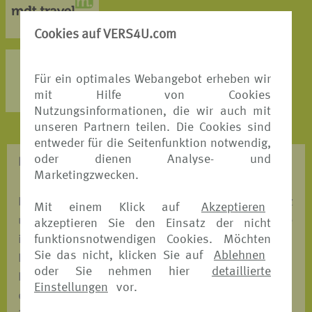
MEHR DETAILS >
Cookies auf VERS4U.com
AXA Partners
Für ein optimales Webangebot erheben wir
MEHR DETAILS >
mit Hilfe von Cookies
Nutzungsinformationen, die wir auch mit
unseren Partnern teilen. Die Cookies sind
entweder für die Seitenfunktion notwendig,
oder dienen Analyse- und
REISESCHUTZ - WAS BRAUCHE ICH?
Marketingzwecken.
Entscheiden Sie, mit welchem Versicherungsschutz
Mit einem Klick auf
Akzeptieren
und mit welchem unserer Versicherungspartner Sie
akzeptieren Sie den Einsatz der nicht
funktionsnotwendigen Cookies. Möchten
in den Urlaub fahren möchten. Wir ermöglichen
Sie das nicht, klicken Sie auf
Ablehnen
Ihnen einen automatischen Preis-und
oder Sie nehmen hier
detaillierte
Leistungsvergleich, bei dem Sie auf einen Blick
Einstellungen
vor.
erkennen, welches Angebot das Passende für Sie