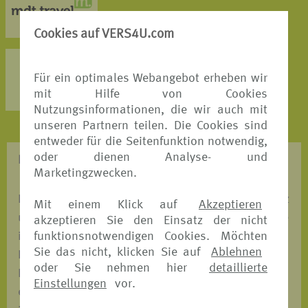
MEHR DETAILS >
Cookies auf VERS4U.com
AXA Partners
Für ein optimales Webangebot erheben wir
MEHR DETAILS >
mit Hilfe von Cookies
Nutzungsinformationen, die wir auch mit
unseren Partnern teilen. Die Cookies sind
entweder für die Seitenfunktion notwendig,
oder dienen Analyse- und
REISESCHUTZ - WAS BRAUCHE ICH?
Marketingzwecken.
Entscheiden Sie, mit welchem Versicherungsschutz
Mit einem Klick auf
Akzeptieren
und mit welchem unserer Versicherungspartner Sie
akzeptieren Sie den Einsatz der nicht
funktionsnotwendigen Cookies. Möchten
in den Urlaub fahren möchten. Wir ermöglichen
Sie das nicht, klicken Sie auf
Ablehnen
Ihnen einen automatischen Preis-und
oder Sie nehmen hier
detaillierte
Leistungsvergleich, bei dem Sie auf einen Blick
Einstellungen
vor.
erkennen, welches Angebot das Passende für Sie