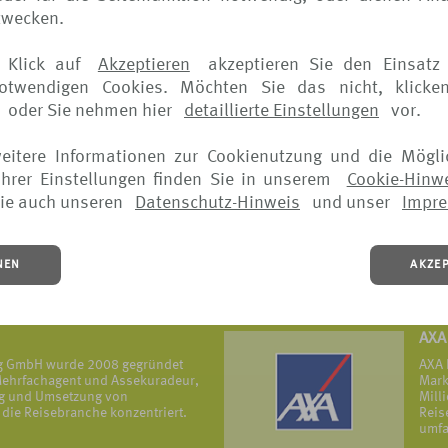
zwecken.
ERG
 Klick auf
Akzeptieren
akzeptieren Sie den Einsatz 
eversicherungs- und Assistance-
Die 
notwendigen Cookies. Möchten Sie das nicht, klicke
mit Firmenhauptsitz in Frankreich,
Erfa
in ü
oder Sie nehmen hier
detaillierte Einstellungen
vor.
MEHR
weitere Informationen zur Cookienutzung und die Mögli
hrer Einstellungen finden Sie in unserem
Cookie-Hinw
icherung
Uni
ie auch unseren
Datenschutz-Hinweis
und unser
Impr
ur – ein Grundsatz, der sich in
Die 
hneten Produkten sowie in allen
öffe
piegelt.
Grün
Reis
NEN
AKZE
vers
MEHR
AXA
ng GmbH wurde 2008 gegründet
AXA 
r Mehrfachagent und Assekuradeur,
Mark
ung und Umsetzung von
Mill
die Reisebranche konzentriert.
Reis
umfa