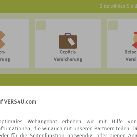
Bitte wählen Sie 
en-
Gepäck-
Reise
erung
Versicherung
Vers
VERS[4u] - DAS REISESCHUTZPORTAL der TUI
uf VERS4U.com
itet auf Provisionsbasis mit ausgewählten Reiseschutzspeziali
liche Informationen (Erstinformation) zu Ihrem Vermittler finden 
optimales Webangebot erheben wir mit Hilfe von
formationen, die wir auch mit unseren Partnern teilen. D
der für die Seitenfunktion notwendig, oder dienen Ana