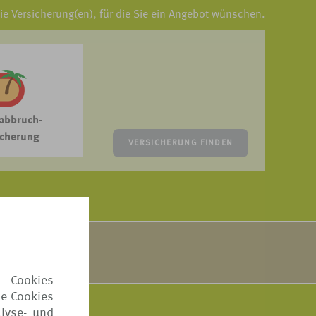
die Versicherung(en), für die Sie ein Angebot wünschen.
abbruch-
icherung
VERSICHERUNG FINDEN
sten zusammen.
Sie
hier
.
 Cookies
ie Cookies
lyse- und