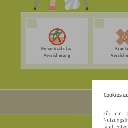
Reiserücktritts-
Krank
Versicherung
Versich
Cookies a
VERS[4u] arbe
Ausführ
Für ein 
Nutzungsin
sind entwe