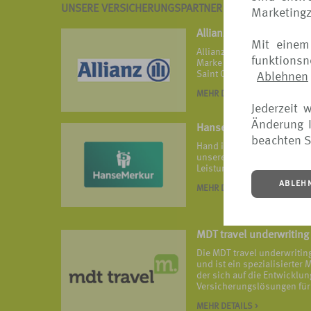
UNSERE VERSICHERUNGSPARTNER IM ÜBERBLICK
Marketing
Allianz
Mit einem
Allianz Travel ist die Reis
funktions
Marke von Allianz Partners 
Saint Ouen.
Ablehnen
MEHR DETAILS >
Jederzeit 
Änderung I
HanseMerkur Reisevers
beachten S
Hand in Hand ist HanseMerk
unseren vielfach ausgezeic
Leistungsangeboten widers
ABLEH
MEHR DETAILS >
MDT travel underwriting
Die MDT travel underwriti
und ist ein spezialisierte
der sich auf die Entwickl
Versicherungslösungen für 
MEHR DETAILS >