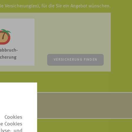
die Versicherung(en), für die Sie ein Angebot wünschen.
abbruch-
icherung
VERSICHERUNG FINDEN
sten zusammen.
Sie
hier
.
 Cookies
ie Cookies
lyse- und