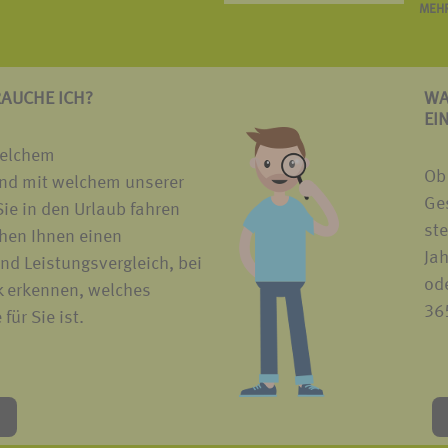
MEHR
RAUCHE ICH?
WA
EI
welchem
Ob
nd mit welchem unserer
Ges
ie in den Urlaub fahren
ste
hen Ihnen einen
Ja
nd Leistungsvergleich, bei
ode
k erkennen, welches
365
für Sie ist.