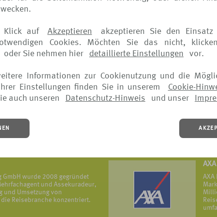
zwecken.
ERG
 Klick auf
Akzeptieren
akzeptieren Sie den Einsatz 
eversicherungs- und Assistance-
Die 
notwendigen Cookies. Möchten Sie das nicht, klicke
mit Firmenhauptsitz in Frankreich,
Erfa
in ü
oder Sie nehmen hier
detaillierte Einstellungen
vor.
MEHR
weitere Informationen zur Cookienutzung und die Mögli
hrer Einstellungen finden Sie in unserem
Cookie-Hinw
icherung
Uni
ie auch unseren
Datenschutz-Hinweis
und unser
Impr
ur – ein Grundsatz, der sich in
Die 
hneten Produkten sowie in allen
öffe
piegelt.
Grün
Reis
NEN
AKZE
vers
MEHR
AXA
ng GmbH wurde 2008 gegründet
AXA 
r Mehrfachagent und Assekuradeur,
Mark
ung und Umsetzung von
Mill
die Reisebranche konzentriert.
Reis
umfa