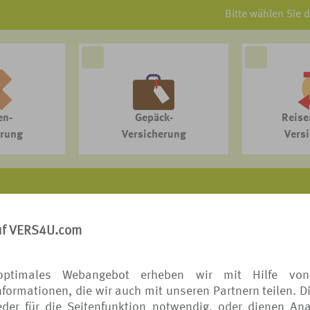
Bitte wählen Sie 
en-
Gepäck-
Reise
erung
Versicherung
Vers
VERS[4u] - DAS REISESCHUTZPORTAL der TUI
uf VERS4U.com
itet auf Provisionsbasis mit ausgewählten Reiseschutzspeziali
liche Informationen (Erstinformation) zu Ihrem Vermittler finden 
optimales Webangebot erheben wir mit Hilfe von
formationen, die wir auch mit unseren Partnern teilen. D
der für die Seitenfunktion notwendig, oder dienen Ana