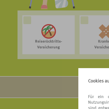
Reiserücktritts-
Krank
Versicherung
Versich
Cookies a
VERS[4u] arbe
Ausführ
Für ein 
Nutzungsin
sind entwe