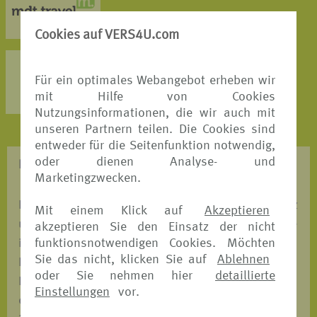
MEHR DETAILS >
Cookies auf VERS4U.com
AXA Partners
Für ein optimales Webangebot erheben wir
MEHR DETAILS >
mit Hilfe von Cookies
Nutzungsinformationen, die wir auch mit
unseren Partnern teilen. Die Cookies sind
entweder für die Seitenfunktion notwendig,
oder dienen Analyse- und
REISESCHUTZ - WAS BRAUCHE ICH?
Marketingzwecken.
Entscheiden Sie, mit welchem Versicherungsschutz
Mit einem Klick auf
Akzeptieren
und mit welchem unserer Versicherungspartner Sie
akzeptieren Sie den Einsatz der nicht
funktionsnotwendigen Cookies. Möchten
in den Urlaub fahren möchten. Wir ermöglichen
Sie das nicht, klicken Sie auf
Ablehnen
Ihnen einen automatischen Preis-und
oder Sie nehmen hier
detaillierte
Leistungsvergleich, bei dem Sie auf einen Blick
Einstellungen
vor.
erkennen, welches Angebot das Passende für Sie