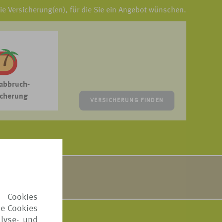
die Versicherung(en), für die Sie ein Angebot wünschen.
abbruch-
icherung
VERSICHERUNG FINDEN
sten zusammen.
Sie
hier
.
 Cookies
ie Cookies
lyse- und