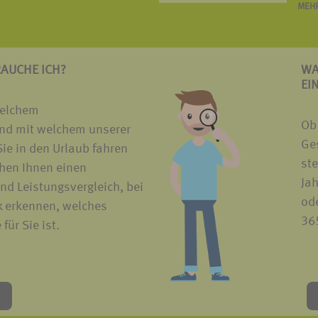
MEHR
RAUCHE ICH?
WA
EI
welchem
Ob
nd mit welchem unserer
Ges
ie in den Urlaub fahren
ste
hen Ihnen einen
Ja
nd Leistungsvergleich, bei
ode
k erkennen, welches
365
für Sie ist.