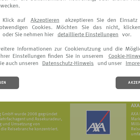
zwecken.
ERG
 Klick auf
Akzeptieren
akzeptieren Sie den Einsatz 
eversicherungs- und Assistance-
Die 
notwendigen Cookies. Möchten Sie das nicht, klicke
mit Firmenhauptsitz in Frankreich,
Erfa
in ü
oder Sie nehmen hier
detaillierte Einstellungen
vor.
MEHR
weitere Informationen zur Cookienutzung und die Mögli
hrer Einstellungen finden Sie in unserem
Cookie-Hinw
icherung
Uni
ie auch unseren
Datenschutz-Hinweis
und unser
Impr
ur – ein Grundsatz, der sich in
Die 
hneten Produkten sowie in allen
öffe
piegelt.
Grün
Reis
NEN
AKZE
vers
MEHR
AXA
ng GmbH wurde 2008 gegründet
AXA 
r Mehrfachagent und Assekuradeur,
Mark
ung und Umsetzung von
Mill
die Reisebranche konzentriert.
Reis
umfa