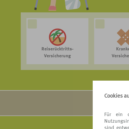
Reiserücktritts-
Krank
Versicherung
Versich
Cookies a
VERS[4u] arbe
Ausführ
Für ein 
Nutzungsin
sind entwe