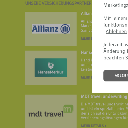
UNSERE VERSICHERUNGSPARTNER IM ÜBERBLICK
Marketing
Allianz
Mit einem
Allianz Travel ist die Reis
funktions
Marke von Allianz Partners 
Saint Ouen.
Ablehnen
MEHR DETAILS >
Jederzeit 
Änderung I
HanseMerkur Reisevers
beachten S
Hand in Hand ist HanseMerk
unseren vielfach ausgezeic
Leistungsangeboten widers
ABLEH
MEHR DETAILS >
MDT travel underwriting
Die MDT travel underwriti
und ist ein spezialisierte
der sich auf die Entwickl
Versicherungslösungen für 
MEHR DETAILS >