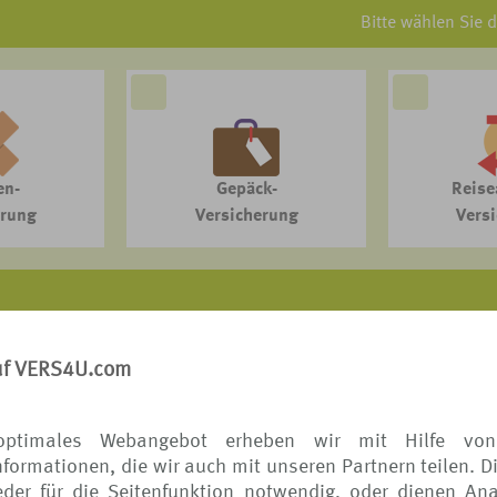
Bitte wählen Sie 
en-
Gepäck-
Reise
erung
Versicherung
Vers
VERS[4u] - DAS REISESCHUTZPORTAL der TUI
uf VERS4U.com
itet auf Provisionsbasis mit ausgewählten Reiseschutzspeziali
liche Informationen (Erstinformation) zu Ihrem Vermittler finden 
optimales Webangebot erheben wir mit Hilfe von
formationen, die wir auch mit unseren Partnern teilen. D
der für die Seitenfunktion notwendig, oder dienen Ana