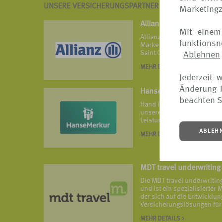
UNSERE VERSICHERUNGSPARTNER IM ÜBERBLICK
Marketing
Allianz
Mit einem
Allianz Travel ist die Reis
funktions
Marke von Allianz Partners 
Saint Ouen.
Ablehnen
MEHR DETAILS >
Jederzeit 
Änderung I
HanseMerkur Reisevers
beachten S
Hand in Hand ist HanseMerk
unseren vielfach ausgezeic
Leistungsangeboten widers
ABLEH
MEHR DETAILS >
MDT travel underwriting
Die MDT travel underwriti
und ist ein spezialisierte
der sich auf die Entwickl
Versicherungslösungen für 
MEHR DETAILS >