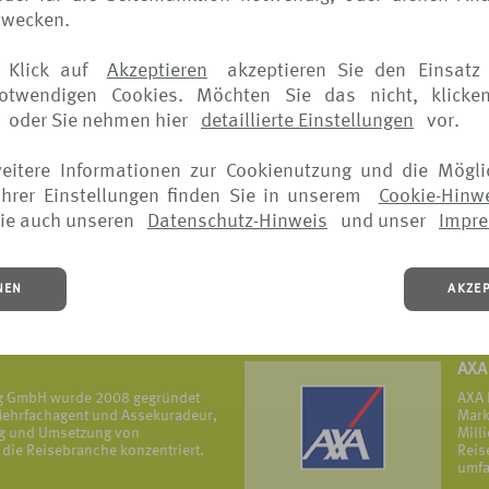
zwecken.
ERG
 Klick auf
Akzeptieren
akzeptieren Sie den Einsatz 
eversicherungs- und Assistance-
Die 
notwendigen Cookies. Möchten Sie das nicht, klicke
mit Firmenhauptsitz in Frankreich,
Erfa
in ü
oder Sie nehmen hier
detaillierte Einstellungen
vor.
MEHR
weitere Informationen zur Cookienutzung und die Mögli
hrer Einstellungen finden Sie in unserem
Cookie-Hinw
icherung
Uni
ie auch unseren
Datenschutz-Hinweis
und unser
Impr
ur – ein Grundsatz, der sich in
Die 
hneten Produkten sowie in allen
öffe
piegelt.
Grün
Reis
NEN
AKZE
vers
MEHR
AXA
ng GmbH wurde 2008 gegründet
AXA 
r Mehrfachagent und Assekuradeur,
Mark
ung und Umsetzung von
Mill
die Reisebranche konzentriert.
Reis
umfa