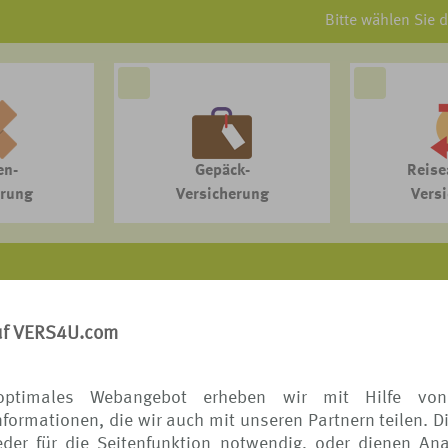
Bitte wählen Sie 
en-
Gepäck-
Reise
erung
Versicherung
Vers
VERS[4u] - DAS REISESCHUTZPORTAL der TUI
uf VERS4U.com
itet auf Provisionsbasis mit ausgewählten Reiseschutzspeziali
liche Informationen (Erstinformation) zu Ihrem Vermittler finden 
optimales Webangebot erheben wir mit Hilfe von
formationen, die wir auch mit unseren Partnern teilen. D
der für die Seitenfunktion notwendig, oder dienen Ana