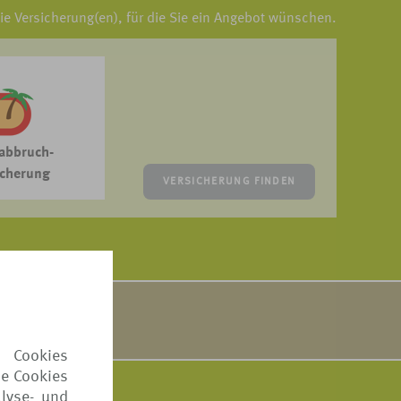
die Versicherung(en), für die Sie ein Angebot wünschen.
abbruch-
icherung
VERSICHERUNG FINDEN
sten zusammen.
Sie
hier
.
 Cookies
ie Cookies
lyse- und