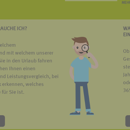
MEHR
RAUCHE ICH?
WA
EI
welchem
Ob
nd mit welchem unserer
Ges
ie in den Urlaub fahren
ste
hen Ihnen einen
Ja
nd Leistungsvergleich, bei
ode
k erkennen, welches
365
für Sie ist.