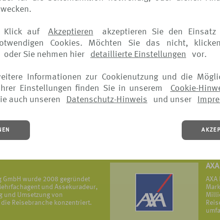
zwecken.
ERG
 Klick auf
Akzeptieren
akzeptieren Sie den Einsatz 
eversicherungs- und Assistance-
Die 
notwendigen Cookies. Möchten Sie das nicht, klicke
mit Firmenhauptsitz in Frankreich,
Erfa
in ü
oder Sie nehmen hier
detaillierte Einstellungen
vor.
MEHR
weitere Informationen zur Cookienutzung und die Mögli
hrer Einstellungen finden Sie in unserem
Cookie-Hinw
icherung
Uni
ie auch unseren
Datenschutz-Hinweis
und unser
Impr
ur – ein Grundsatz, der sich in
Die 
hneten Produkten sowie in allen
öffe
piegelt.
Grün
Reis
NEN
AKZE
vers
MEHR
AXA
ng GmbH wurde 2008 gegründet
AXA 
r Mehrfachagent und Assekuradeur,
Mark
ung und Umsetzung von
Mill
die Reisebranche konzentriert.
Reis
umfa