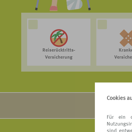
Reiserücktritts-
Krank
Versicherung
Versich
Cookies a
VERS[4u] arbe
Ausführ
Für ein 
Nutzungsin
sind entwe