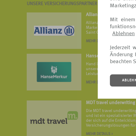
UNSERE VERSICHERUNGSPARTNER IM ÜBERBLICK
Marketing
Allianz
Mit einem
Allianz Travel ist die Reis
funktions
Marke von Allianz Partners 
Saint Ouen.
Ablehnen
MEHR DETAILS >
Jederzeit 
Änderung I
HanseMerkur Reisevers
beachten S
Hand in Hand ist HanseMerk
unseren vielfach ausgezeic
Leistungsangeboten widers
ABLEH
MEHR DETAILS >
MDT travel underwriting
Die MDT travel underwriti
und ist ein spezialisierte
der sich auf die Entwickl
Versicherungslösungen für 
MEHR DETAILS >