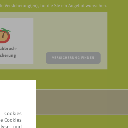
die Versicherung(en), für die Sie ein Angebot wünschen.
abbruch-
icherung
VERSICHERUNG FINDEN
sten zusammen.
Sie
hier
.
 Cookies
ie Cookies
lyse- und