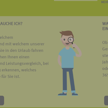
MEHR
RAUCHE ICH?
WA
EI
welchem
Ob
nd mit welchem unserer
Ges
ie in den Urlaub fahren
ste
hen Ihnen einen
Ja
nd Leistungsvergleich, bei
ode
k erkennen, welches
365
für Sie ist.