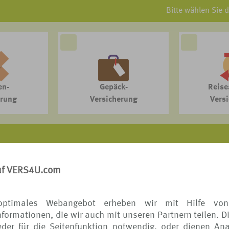
Bitte wählen Sie 
en-
Gepäck-
Reise
erung
Versicherung
Vers
VERS[4u] - DAS REISESCHUTZPORTAL der TUI
uf VERS4U.com
itet auf Provisionsbasis mit ausgewählten Reiseschutzspeziali
liche Informationen (Erstinformation) zu Ihrem Vermittler finden 
optimales Webangebot erheben wir mit Hilfe von
formationen, die wir auch mit unseren Partnern teilen. D
der für die Seitenfunktion notwendig, oder dienen Ana