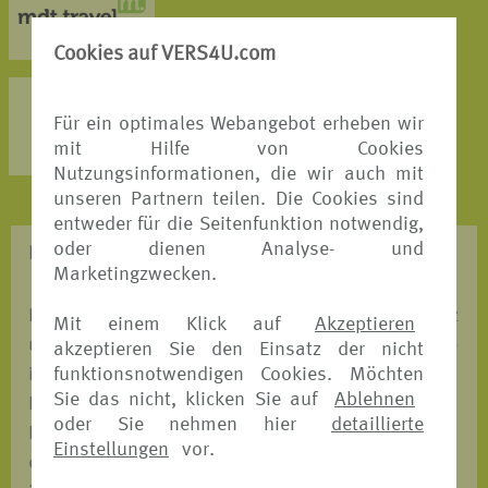
MEHR DETAILS >
Cookies auf VERS4U.com
AXA Partners
Für ein optimales Webangebot erheben wir
MEHR DETAILS >
mit Hilfe von Cookies
Nutzungsinformationen, die wir auch mit
unseren Partnern teilen. Die Cookies sind
entweder für die Seitenfunktion notwendig,
oder dienen Analyse- und
REISESCHUTZ - WAS BRAUCHE ICH?
Marketingzwecken.
Entscheiden Sie, mit welchem Versicherungsschutz
Mit einem Klick auf
Akzeptieren
und mit welchem unserer Versicherungspartner Sie
akzeptieren Sie den Einsatz der nicht
funktionsnotwendigen Cookies. Möchten
in den Urlaub fahren möchten. Wir ermöglichen
Sie das nicht, klicken Sie auf
Ablehnen
Ihnen einen automatischen Preis-und
oder Sie nehmen hier
detaillierte
Leistungsvergleich, bei dem Sie auf einen Blick
Einstellungen
vor.
erkennen, welches Angebot das Passende für Sie