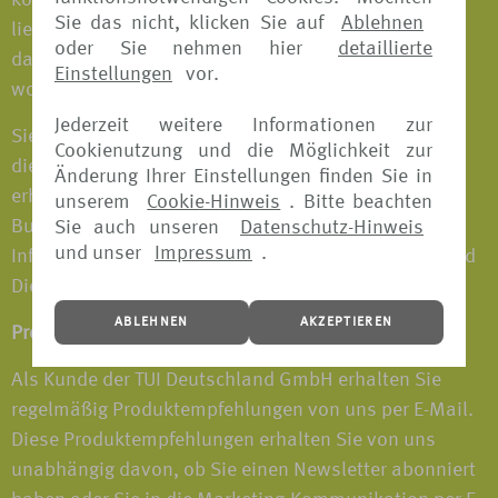
können Sie separat widerrufen. Selbstverständlich
Sie das nicht, klicken Sie auf
Ablehnen
liegt die Wahl ganz bei Ihnen. Wenn Sie uns sagen,
oder Sie nehmen hier
detaillierte
dass Sie keine Marketing-Informationen empfangen
Einstellungen
vor.
wollen, verpassen Sie großartige Angebote.
Jederzeit weitere Informationen zur
Sie würden dann aber ggf. trotzdem
Cookienutzung und die Möglichkeit zur
dienstleistungsbezogene Kommunikationen von uns
Änderung Ihrer Einstellungen finden Sie in
erhalten. Beispielsweise Bestätigungen von
unserem
Cookie-Hinweis
. Bitte beachten
Buchungen, die Sie bei uns tätigen sowie wichtige
Sie auch unseren
Datenschutz-Hinweis
und unser
Impressum
.
Informationen über die Nutzung unserer Produkte und
Dienstleistungen.
ABLEHNEN
AKZEPTIEREN
Produktempfehlungen per E-Mail
Als Kunde der TUI Deutschland GmbH erhalten Sie
regelmäßig Produktempfehlungen von uns per E-Mail.
Diese Produktempfehlungen erhalten Sie von uns
unabhängig davon, ob Sie einen Newsletter abonniert