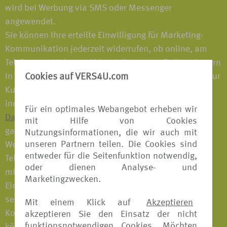
wird bei Werbung via SMS oder Messenger
angewendet.
Sie können Ihre erteilte Einwilligung für Marketing-
Kommunikation jederzeit widerrufen, ob online, am
Telefon, per Link zum Abbestellen von z. B. Newslettern
in unseren Marketing-Emails, mit der Antwort STOP zur
Cookies auf VERS4U.com
Kurzwahlnummer in unseren Marketing-SMS oder
indem Sie uns schreiben (z. B. per E-Mail an
Für ein optimales Webangebot erheben wir
Datenschutz@tui.de
). Sie können Ihre Einwilligung
mit Hilfe von Cookies
ganz oder teilweise widerrufen. Möchten Sie keine
Nutzungsinformationen, die wir auch mit
unseren Partnern teilen. Die Cookies sind
Werbung mehr über einen bestimmten Kanal (z. B.
entweder für die Seitenfunktion notwendig,
Telefon) mehr erhalten, können Sie uns dies ebenso
oder dienen Analyse- und
mitteilen wie einen Widerruf für sämtliche erteilten
Marketingzwecken.
Einwilligungen für Marketingzwecke. Auch einer
separat erteilten Einwilligung zur Marketing-
Mit einem Klick auf
Akzeptieren
Kommunikation durch Unternehmen der TUI Group
akzeptieren Sie den Einsatz der nicht
funktionsnotwendigen Cookies. Möchten