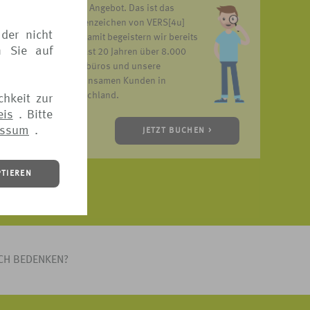
unser Angebot. Das ist das
Markenzeichen von VERS[4u]
der nicht
und damit begeistern wir bereits
n Sie auf
seit fast 20 Jahren über 8.000
Reisebüros und unsere
gemeinsamen Kunden in
Deutschland.
chkeit zur
eis
. Bitte
essum
.
JETZT BUCHEN >
PTIEREN
ICH BEDENKEN?