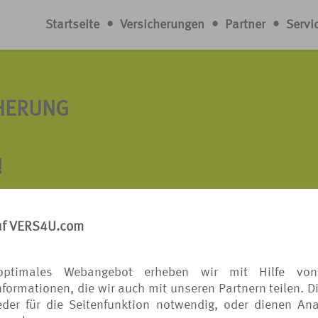
Startseite
•
Versicherungen
•
Partner
•
Servi
CHERUNG
!
n hat, kennt dieses flaue Gefühl in der Magengegend, we
 wartet, und wartet... Wenn der Koffer schließlich doch n
uf VERS4U.com
 mehr im Wege. Aber falls doch nicht, was nun?
optimales Webangebot erheben wir mit Hilfe von
ch nicht das Lieblingssommerkleid und die
formationen, die wir auch mit unseren Partnern teilen. D
ird der Zeitwert des verschwundenen Gepäcks erstattet*.
der für die Seitenfunktion notwendig, oder dienen Ana