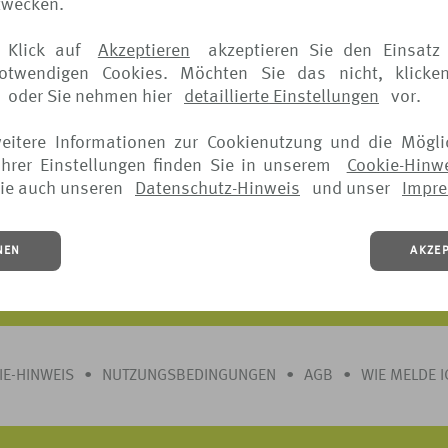
zwecken.
in Anspruch genommen werden bei:
 Klick auf
Akzeptieren
akzeptieren Sie den Einsatz 
notwendigen Cookies. Möchten Sie das nicht, klicke
oder Sie nehmen hier
detaillierte Einstellungen
vor.
weitere Informationen zur Cookienutzung und die Mögli
hrer Einstellungen finden Sie in unserem
Cookie-Hinw
ie auch unseren
Datenschutz-Hinweis
und unser
Impr
ls entnehmen Sie bitte den jeweiligen Versicherungsbedingungen.
NEN
AKZE
 jederzeit vor Beginn der Reise möglich.
IE-HINWEIS
•
NUTZUNGSBEDINGUNGEN
•
AGB
•
WIE MELDE 