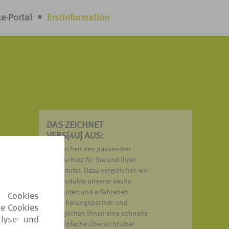
ce-Portal
•
Erstinformation
DAS ZEICHNET
VERS[4U] AUS:
nn
Wir suchen den passenden
och
Reiseschutz für Sie und Ihren
Geldbeutel. Dazu vergleichen wir
die Produkte unserer sechs
bekannten und erfahrenen
 Cookies
Versicherungspartner und
ie Cookies
ermöglichen Ihnen eine schnelle
lyse- und
und einfache Übersicht über