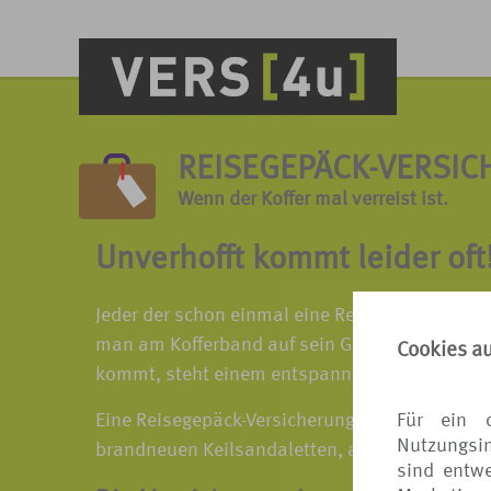
REISEGEPÄCK-VERSI
Wenn der Koffer mal verreist ist.
Unverhofft kommt leider oft
Jeder der schon einmal eine Reise unternomme
man am Kofferband auf sein Gepäck wartet, und
Cookies a
kommt, steht einem entspannten Urlaub nichts
Für ein 
Eine Reisegepäck-Versicherung ersetzt natürli
Nutzungsin
brandneuen Keilsandaletten, aber zumindest w
sind entwe