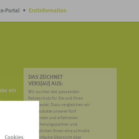
ce-Portal
•
Erstinformation
DAS ZEICHNET
VERS[4U] AUS:
der ein
Wir suchen den passenden
-
Reiseschutz für Sie und Ihren
Geldbeutel. Dazu vergleichen wir
 viel
die Produkte unserer fünf
bekannten und erfahrenen
Versicherungspartner und
ermöglichen Ihnen eine schnelle
 Cookies
und einfache Übersicht über