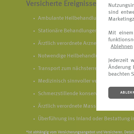
Versicherte Ereignisse sind zum B
Nutzungsin
sind entwe
Ambulante Heilbehandlungen beim Arzt
Marketing
Stationäre Behandlungen im Krankenha
Mit einem
funktions
Ärztlich verordnete Arznei und Verbandmi
Ablehnen
Notwendige Heilbehandlungen des neuge
Jederzeit 
Änderung I
Transport zum nächsterreichbaren Kranke
beachten S
Medizinisch sinnvoller vertretbarer Kra
ABLEH
Schmerzstillende konservierende Zahnbe
Ärztlich verordnete Massagen
Überführung ins Inland oder Bestattung 
*Ist abhängig vom Versicherungsangebot und Versicherer. Detai