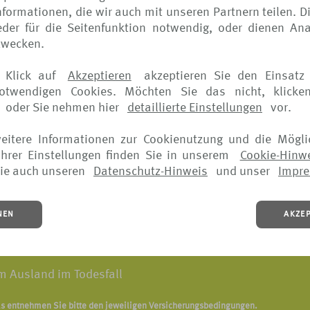
eispiel*:
formationen, die wir auch mit unseren Partnern teilen. D
der für die Seitenfunktion notwendig, oder dienen Ana
zwecken.
us
 Klick auf
Akzeptieren
akzeptieren Sie den Einsatz 
notwendigen Cookies. Möchten Sie das nicht, klicke
ttel sowie unfallbedingte Hilfsmittel
oder Sie nehmen hier
detaillierte Einstellungen
vor.
borenen Kindes bei Frühgeburten im Ausland
weitere Informationen zur Cookienutzung und die Mögli
hrer Einstellungen finden Sie in unserem
Cookie-Hinw
nhaus und zurück in die Unterkunft
ie auch unseren
Datenschutz-Hinweis
und unser
Impr
nkenrücktransport
NEN
AKZE
handlungen einschließlich Zahnfüllungen
im Ausland im Todesfall
ls entnehmen Sie bitte den jeweiligen Versicherungsbedingungen.