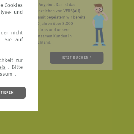
ie Cookies
unser Angebot. Das ist das
Markenzeichen von VERS[4U]
lyse- und
und damit begeistern wir bereits
seit 10 Jahren über 8.000
Reisebüros und unsere
der nicht
gemeinsamen Kunden in
n Sie auf
Deutschland.
JETZT BUCHEN >
chkeit zur
eis
. Bitte
essum
.
PTIEREN