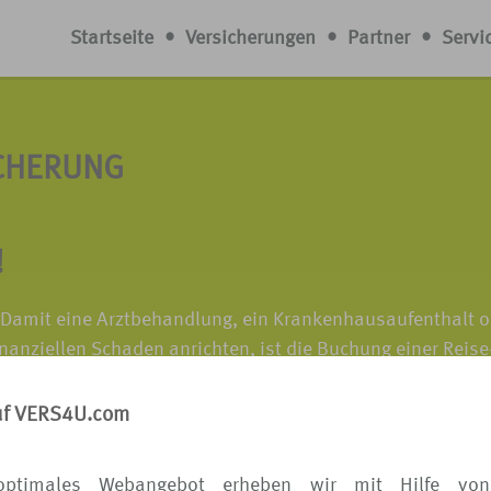
Startseite
•
Versicherungen
•
Partner
•
Servi
CHERUNG
!
 Damit eine Arztbehandlung, ein Krankenhausaufenthalt o
nanziellen Schaden anrichten, ist die Buchung einer Reise
 Denn häufig sind die Behandlungskosten im Ausland sehr
uf VERS4U.com
n Sie Ihre Reise-Krankenversicherung über VERS[4u].
optimales Webangebot erheben wir mit Hilfe von