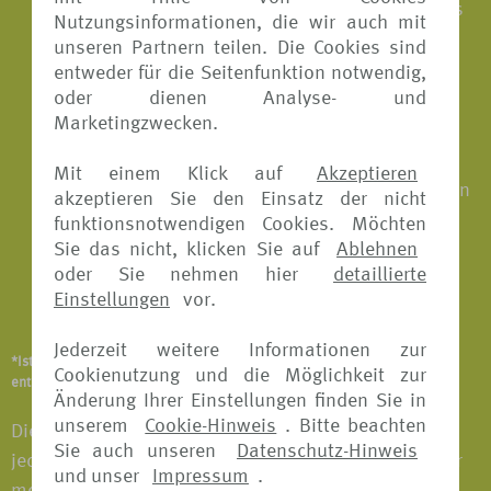
Transport zum nächsterreichbaren Krankenhaus
Nutzungsinformationen, die wir auch mit
und zurück in die Unterkunft
unseren Partnern teilen. Die Cookies sind
entweder für die Seitenfunktion notwendig,
Medizinisch sinnvoller vertretbarer
oder dienen Analyse- und
Krankenrücktransport
Marketingzwecken.
Schmerzstillende konservierende
Mit einem Klick auf
Akzeptieren
Zahnbehandlungen einschließlich Zahnfüllungen
akzeptieren Sie den Einsatz der nicht
funktionsnotwendigen Cookies. Möchten
Ärztlich verordnete Massagen
Sie das nicht, klicken Sie auf
Ablehnen
oder Sie nehmen hier
detaillierte
Überführung ins Inland oder Bestattung im
Einstellungen
vor.
Ausland im Todesfall
Jederzeit weitere Informationen zur
*Ist abhängig vom Versicherungsangebot und Versicherer. Details
Cookienutzung und die Möglichkeit zur
entnehmen Sie bitte den jeweiligen Versicherungsbedingungen.
Änderung Ihrer Einstellungen finden Sie in
unserem
Cookie-Hinweis
. Bitte beachten
Die Buchung einer Reise-Krankenversicherung ist
Sie auch unseren
Datenschutz-Hinweis
jederzeit vor Beginn der Reise möglich. Die Kosten für
und unser
Impressum
.