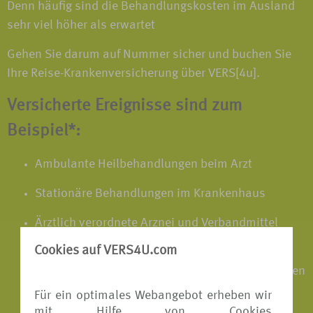
Denn häufig sind die Behandlungskosten im Ausland
sehr viel höher als erwartet
Gehen Sie darum auf Nummer sicher und buchen Sie
Ihre Reise-Krankenversicherung über VERS[4u].
Versicherte Ereignisse sind zum
Beispiel*:
Ambulante Heilbehandlungen beim Arzt
Stationäre Behandlungen im Krankenhaus
Ärztlich verordnete Arznei und Verbandmittel
sowie unfallbedingte Hilfsmittel
Cookies auf VERS4U.com
Notwendige Heilbehandlungen des neugeborenen
Kindes bei Frühgeburten im Ausland
Für ein optimales Webangebot erheben wir
mit Hilfe von Cookies