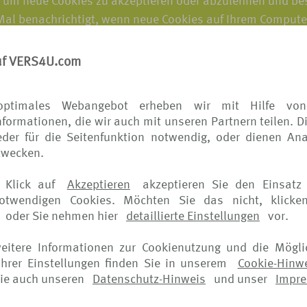
, um neue Cookies zu akzeptieren oder abzulehnen und be
 Mal benachrichtigt, wenn neue Cookies auf Ihrem Comput
, wie Sie Cookies verwalten können, finden Sie auf den W
uf VERS4U.com
 alle Cookies zu deaktivieren, werden Sie von unseren We
en. Zum Beispiel könnten Sie eventuell Ihrem Warenkorb k
optimales Webangebot erheben wir mit Hilfe von
formationen, die wir auch mit unseren Partnern teilen. D
eistungen in Anspruch nehmen, bei denen ansonsten ein Lo
der für die Seitenfunktion notwendig, oder dienen Ana
iten anderer Unternehmen zeigen, wird normalerweise das
zwecken.
ng darüber bereitgestellt, wie Sie ihre Einstellungen zu O
 Klick auf
Akzeptieren
akzeptieren Sie den Einsatz 
seite verfügbar.
notwendigen Cookies. Möchten Sie das nicht, klicke
oder Sie nehmen hier
detaillierte Einstellungen
vor.
Versionen. Wir dürfen den Hinweis jederzeit ändern, daher 
weitere Informationen zur Cookienutzung und die Mögli
hrer Einstellungen finden Sie in unserem
Cookie-Hinw
iger Aktualisierungen. Falls die Änderungen bedeutsam si
ie auch unseren
Datenschutz-Hinweis
und unser
Impr
t bereit. Darüber hinaus verschicken wir eine elektronis
r angemessen erachten.