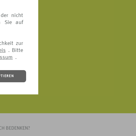
gartige,
ür mehr
der nicht
n Sie auf
chkeit zur
eis
. Bitte
essum
.
PTIEREN
ICH BEDENKEN?