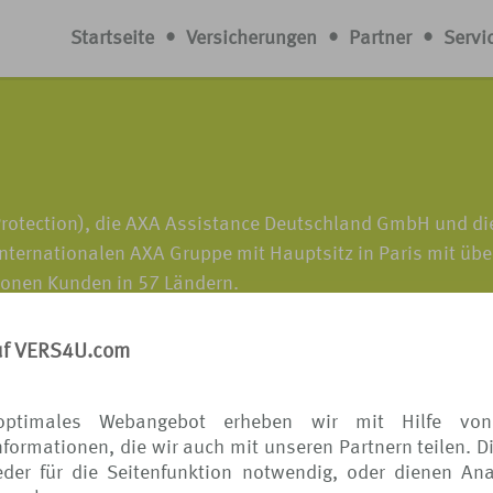
Startseite
•
Versicherungen
•
Partner
•
Servi
e Protection), die AXA Assistance Deutschland GmbH und die
internationalen AXA Gruppe mit Hauptsitz in Paris mit übe
ionen Kunden in 57 Ländern.
rungsmarkt aktiv und bieten unter anderem umfassende L
uf VERS4U.com
 wir unsere Business-Partner bei einer zukunftsorientier
optimales Webangebot erheben wir mit Hilfe von
lios und helfen den Endkunden weltweit in schwierigen
formationen, die wir auch mit unseren Partnern teilen. D
der für die Seitenfunktion notwendig, oder dienen Ana