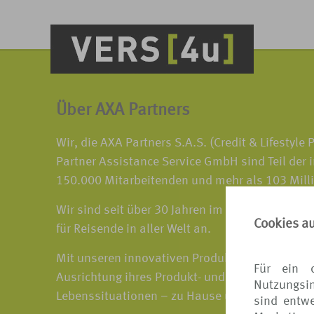
Über AXA Partners
Wir, die AXA Partners S.A.S. (Credit & Lifestyl
Partner Assistance Service GmbH sind Teil der 
150.000 Mitarbeitenden und mehr als 103 Mill
Wir sind seit über 30 Jahren im Reiseversiche
Cookies a
für Reisende in aller Welt an.
Mit unseren innovativen Produkten unterstützen
Für ein 
Ausrichtung ihres Produkt- und Leistungsportfo
Nutzungsin
Lebenssituationen – zu Hause und unterwegs.
sind entwe