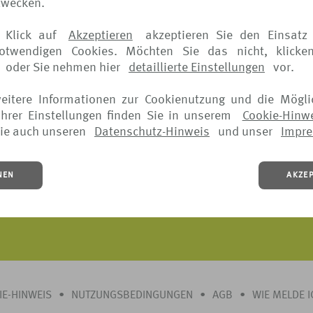
zwecken.
schaft mit fortschrittlichem Know-how schaffen wir einzi
rung, Assistance und hochwertige Services kombinieren f
 Klick auf
Akzeptieren
akzeptieren Sie den Einsatz 
notwendigen Cookies. Möchten Sie das nicht, klicke
oder Sie nehmen hier
detaillierte Einstellungen
vor.
st
weitere Informationen zur Cookienutzung und die Mögli
ng
hrer Einstellungen finden Sie in unserem
Cookie-Hinw
ie auch unseren
Datenschutz-Hinweis
und unser
Impr
NEN
AKZE
IE-HINWEIS
•
NUTZUNGSBEDINGUNGEN
•
AGB
•
WIE MELDE 