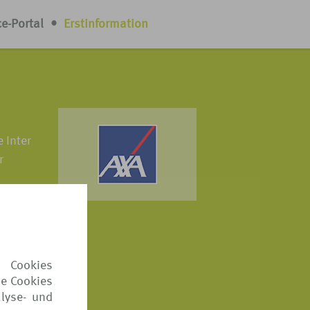
ce-Portal
•
Erstinformation
 Inter
r
ösungen
ten
 Cookies
ie Cookies
lyse- und