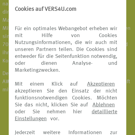
nahtlos in das Geschäft der Partner eingebettet oder
Cookies auf VERS4U.com
direkt an die Kund:innen verkauft und sind unter der
Marke Allianz erhältlich. Rund 21.900
Mitarbeiter:innen, die in mehr als 75 Ländern vertreten
Für ein optimales Webangebot erheben wir
mit Hilfe von Cookies
sind, bearbeiten jährlich etwa 72,5 Millionen Fälle in
Nutzungsinformationen, die wir auch mit
70 Sprachen. Damit bieten sie Geschäftspartnern und
unseren Partnern teilen. Die Cookies sind
ihren Kund:innen auf der ganzen Welt Sicherheit und
entweder für die Seitenfunktion notwendig,
Komfort – nur einen Klick entfernt.
oder dienen Analyse- und
Marketingzwecken.
Der Allianz Reiseschutz wird in Deutschland von der
AWP P&C S.A., Niederlassung für Deutschland verkauft
Mit einem Klick auf
Akzeptieren
mit Sitz in der Königinstr. 28 in München.
akzeptieren Sie den Einsatz der nicht
funktionsnotwendigen Cookies. Möchten
Sie das nicht, klicken Sie auf
Ablehnen
oder Sie nehmen hier
detaillierte
Einstellungen
vor.
Jederzeit weitere Informationen zur