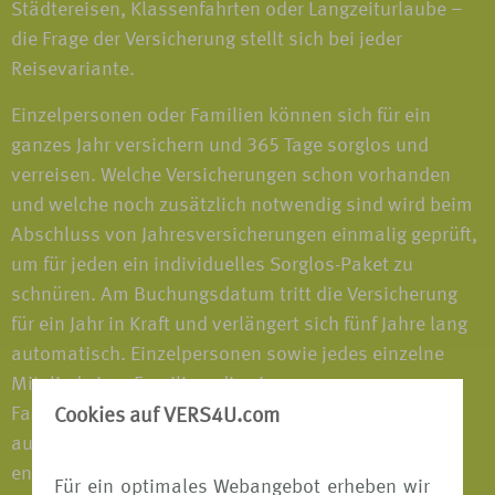
Städtereisen, Klassenfahrten oder Langzeiturlaube –
die Frage der Versicherung stellt sich bei jeder
Reisevariante.
Einzelpersonen oder Familien können sich für ein
ganzes Jahr versichern und 365 Tage sorglos und
verreisen. Welche Versicherungen schon vorhanden
und welche noch zusätzlich notwendig sind wird beim
Abschluss von Jahresversicherungen einmalig geprüft,
um für jeden ein individuelles Sorglos-Paket zu
schnüren. Am Buchungsdatum tritt die Versicherung
für ein Jahr in Kraft und verlängert sich fünf Jahre lang
automatisch. Einzelpersonen sowie jedes einzelne
Mitglied einer Familien, die eine
Familienversicherungen abgeschlossen haben, sind
Cookies auf VERS4U.com
auf jeder Reise, die mehr als 50km vom Wohnsitz
entfernt ist, versichert - im In- und Ausland; alleine,
Für ein optimales Webangebot erheben wir