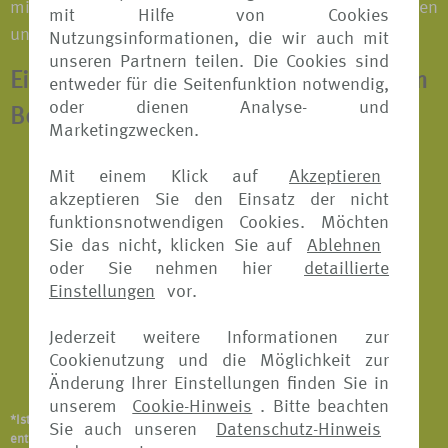
mit der Familie oder einer Reisegruppe; bei Tagesreisen
mit Hilfe von Cookies
und Langzeiturlauben.
Nutzungsinformationen, die wir auch mit
unseren Partnern teilen. Die Cookies sind
Eine Jahresversicherung beinhaltet zum
entweder für die Seitenfunktion notwendig,
oder dienen Analyse- und
Beispiel*:
Marketingzwecken.
Reiserücktritts-Versicherung
Mit einem Klick auf
Akzeptieren
akzeptieren Sie den Einsatz der nicht
Reisekranken-Versicherung
funktionsnotwendigen Cookies. Möchten
Sie das nicht, klicken Sie auf
Ablehnen
Reiseabbruch-Versicherung
oder Sie nehmen hier
detaillierte
Reisegepäck-Versicherung
Einstellungen
vor.
Reiseunfall-Versicherung
Jederzeit weitere Informationen zur
Cookienutzung und die Möglichkeit zur
Notfallversicherung
Änderung Ihrer Einstellungen finden Sie in
unserem
Cookie-Hinweis
. Bitte beachten
*Ist abhängig vom Versicherungsangebot und Versicherer. Details
Sie auch unseren
Datenschutz-Hinweis
entnehmen Sie bitte den jeweiligen Versicherungsbedingungen.