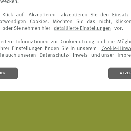
zwecken.
 Klick auf
Akzeptieren
akzeptieren Sie den Einsatz 
notwendigen Cookies. Möchten Sie das nicht, klicke
oder Sie nehmen hier
detaillierte Einstellungen
vor.
IE-HINWEIS
•
NUTZUNGSBEDINGUNGEN
•
AGB
•
WIE MELDE 
weitere Informationen zur Cookienutzung und die Mögli
hrer Einstellungen finden Sie in unserem
Cookie-Hinw
ie auch unseren
Datenschutz-Hinweis
und unser
Impr
NEN
AKZE