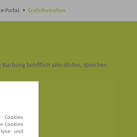
ce-Portal
•
Erstinformation
 Buchung behilflich sein dürfen, sprechen
 Cookies
ie Cookies
lyse- und