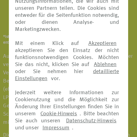
Nutzungsinformationen, die wir auch mit
Arbeitsplatzwechsel, Kurzarbeit, Verlust des
unseren Partnern teilen. Die Cookies sind
Arbeitsplatzes
entweder für die Seitenfunktion notwendig,
oder dienen Analyse- und
Wiederholung von Prüfungen, Nichtversetzung
Marketingzwecken.
*Ist abhängig vom Versicherungsangebot und Versicherer. Details
Mit einem Klick auf
Akzeptieren
entnehmen Sie bitte den jeweiligen Versicherungsbedingungen.
akzeptieren Sie den Einsatz der nicht
Auch unerwartete Situationen, die bei Angehörigen der
funktionsnotwendigen Cookies. Möchten
Sie das nicht, klicken Sie auf
Ablehnen
versicherten Personen eintreten, sind in die
oder Sie nehmen hier
detaillierte
Versicherung mit einbezogen. Angehörige sind zum
Einstellungen
vor.
Beispiel Ehepartner, Kinder, Eltern, Lebensgefährten
(eheähnliche Gemeinschaft), Lebenspartner (gem.
Jederzeit weitere Informationen zur
LPartG), Stiefeltern/ Stiefkinder, Großeltern, Enkel,
Cookienutzung und die Möglichkeit zur
Geschwister, Schwiegereltern, Schwiegerkinder,
Änderung Ihrer Einstellungen finden Sie in
unserem
Cookie-Hinweis
. Bitte beachten
Schwager, Schwägerin, sowie Personen, die nicht
Sie auch unseren
Datenschutz-Hinweis
mitreisende Angehörige während der Reise betreuen.
und unser
Impressum
.
Die Versicherungen können bei fast allen Versicherern