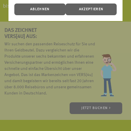
bis 30 Tage vor Antritt der Reise gebucht werden.
ABLEHNEN
AKZEPTIEREN
DAS ZEICHNET
VERS[4U] AUS:
Wir suchen den passenden Reiseschutz für Sie und
Ihren Geldbeutel. Dazu vergleichen wir die
Produkte unserer sechs bekannten und erfahrenen
Versicherungspartner und ermöglichen Ihnen eine
schnelle und einfache Übersicht über unser
Angebot. Das ist das Markenzeichen von VERS[4u]
und damit begeistern wir bereits seit fast 20 Jahren
über 8.000 Reisebüros und unsere gemeinsamen
Kunden in Deutschland.
JETZT BUCHEN >