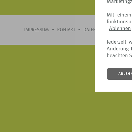
Marketing
Mit einem
funktions
Ablehnen
IMPRESSUM
•
KONTAKT
•
DATENSCHUTZ
•
COOK
Jederzeit 
Änderung I
beachten S
ABLEH