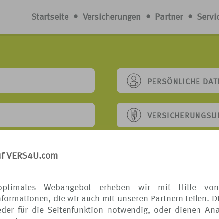
Startseite
•
Versicherungen
•
Partner
•
Servi
PERSÖNLICHE DAT
VERSICHERUNGSU
UFEN
SONSTIGE ANFRA
uf VERS4U.com
BESCHWERDEVERF
optimales Webangebot erheben wir mit Hilfe von
formationen, die wir auch mit unseren Partnern teilen. D
der für die Seitenfunktion notwendig, oder dienen Ana