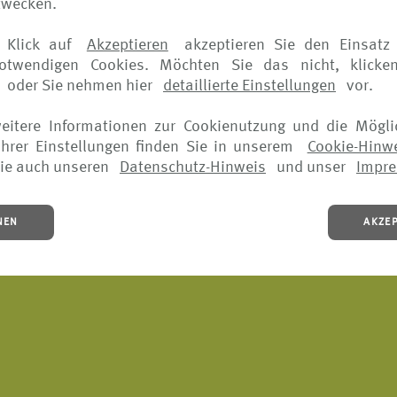
zwecken.
 Klick auf
Akzeptieren
akzeptieren Sie den Einsatz 
notwendigen Cookies. Möchten Sie das nicht, klicke
oder Sie nehmen hier
detaillierte Einstellungen
vor.
IE-HINWEIS
•
NUTZUNGSBEDINGUNGEN
•
AGB
•
WIE MELDE 
weitere Informationen zur Cookienutzung und die Mögli
hrer Einstellungen finden Sie in unserem
Cookie-Hinw
ie auch unseren
Datenschutz-Hinweis
und unser
Impr
NEN
AKZE