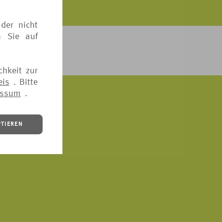
der nicht
n Sie auf
ICH BEDENKEN?
chkeit zur
eis
. Bitte
essum
.
PTIEREN